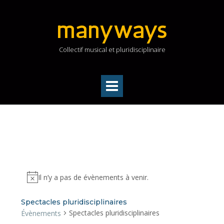
Skip
to
manyways
content
Collectif musical et pluridisciplinaire
Il n’y a pas de évènements à venir.
Spectacles pluridisciplinaires
Spectacles pluridisciplinaires
Évènements