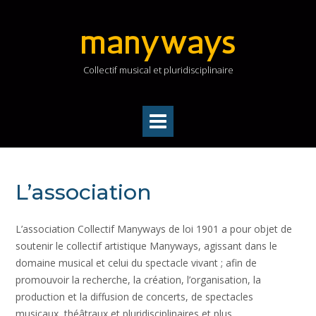
Skip
to
manyways
content
Collectif musical et pluridisciplinaire
L’association
L’association Collectif Manyways de loi 1901 a pour objet de
soutenir le collectif artistique Manyways, agissant dans le
domaine musical et celui du spectacle vivant ; afin de
promouvoir la recherche, la création, l’organisation, la
production et la diffusion de concerts, de spectacles
musicaux, théâtraux et pluridisciplinaires et plus