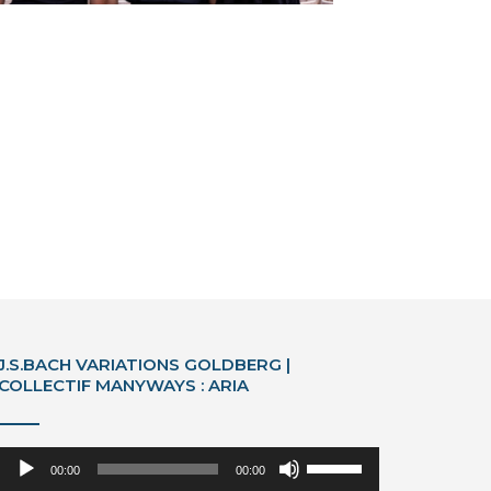
J.S.BACH VARIATIONS GOLDBERG |
COLLECTIF MANYWAYS : ARIA
Lecteur
Utilisez
00:00
00:00
audio
les