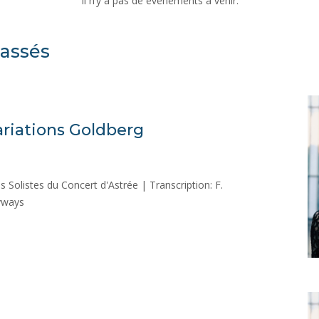
Il n’y a pas de évènements à venir.
assés
Variations Goldberg
s Solistes du Concert d'Astrée | Transcription: F.
nyways